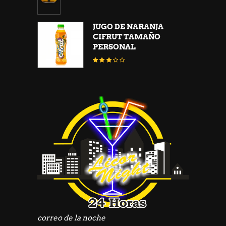
3.13
de
5
JUGO DE NARANJA
CIFRUT TAMAÑO
PERSONAL
Valorado
con
2.93
de
5
correo de la noche