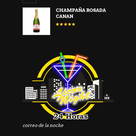
3.05
de
CHAMPAÑA ROSADA
5
CANAN
Valorado
con
5.00
de 5
correo de la noche