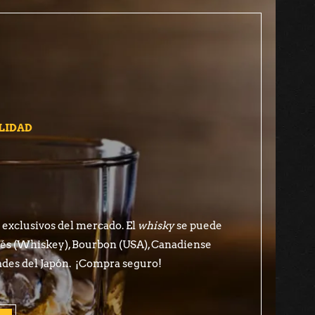
LIDAD
exclusivos del mercado. El
whisky
se puede
ndés (Whiskey), Bourbon (USA), Canadiense
ades del Japón. ¡Compra seguro!