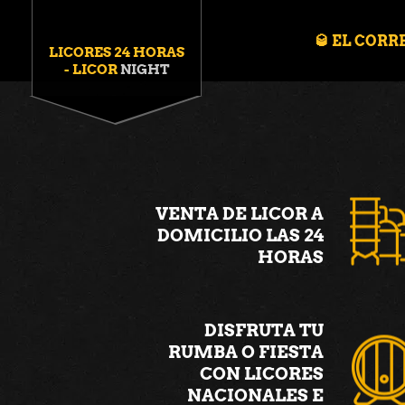
🥃 EL CORR
LICORES 24 HORAS
- LICOR
NIGHT
mostbet
1win
1win lucky jet
pinup india
VENTA DE LICOR A
DOMICILIO LAS 24
HORAS
DISFRUTA TU
RUMBA O FIESTA
CON LICORES
NACIONALES E