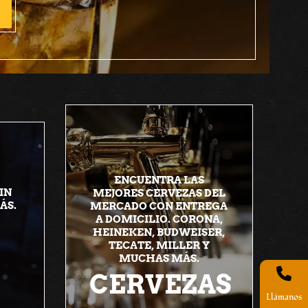
ENCUENTRA LAS
IN
MEJORES CERVEZAS DEL
ÁS.
MERCADO CON ENTREGA
A DOMICILIO. CORONA,
HEINEKEN, BUDWEISER,
TECATE, MILLER Y
MUCHAS MÁS.
CERVEZAS
Llámanos