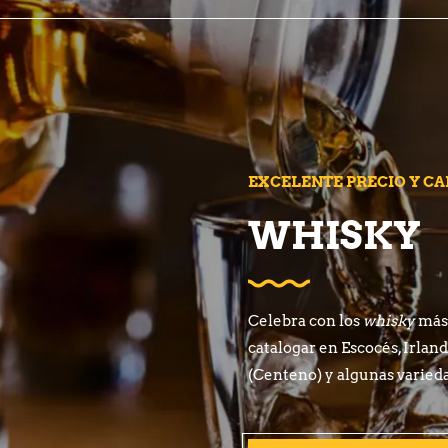
EXCELENTE PRECIO Y CA
WHISKY
Celebra con los
whisky
más 
catalogar en Escocés, Irla
(Centeno) y algunas varied