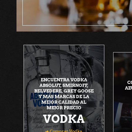
ENCUENTRA VODKA
C
ABSOLUT, SMIRNOFF,
AZ
BELVEDERE, GREY GOOSE
Y MÁS MARCAS DE LA
MEJOR CALIDAD AL
MEJOR PRECIO
VODKA
Comprar Vodka
Comprar Vodka