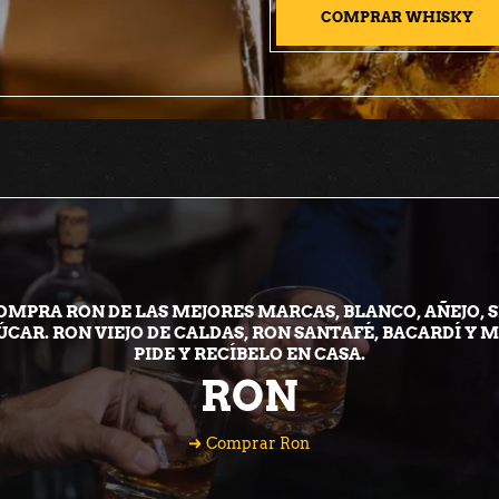
COMPRAR WHISKY
OMPRA RON DE LAS MEJORES MARCAS, BLANCO, AÑEJO, S
ÚCAR. RON VIEJO DE CALDAS, RON SANTAFÉ, BACARDÍ Y M
PIDE Y RECÍBELO EN CASA.
RON
Comprar Ron
Comprar Ron