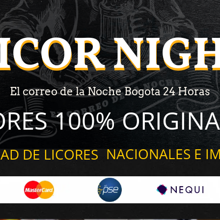
ICOR NIG
ICOR NIG
El correo de la Noche Bogota 24 Horas
ORES 100% ORIGINA
NACIONALES E I
AD DE LICORES