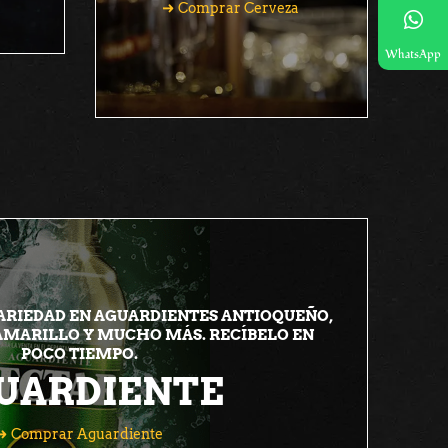
Comprar Cerveza
Comprar Cerveza
WhatsApp
ARIEDAD EN AGUARDIENTES ANTIOQUEÑO,
 AMARILLO Y MUCHO MÁS. RECÍBELO EN
POCO TIEMPO.
UARDIENTE
Comprar Aguardiente
Comprar Aguardiente