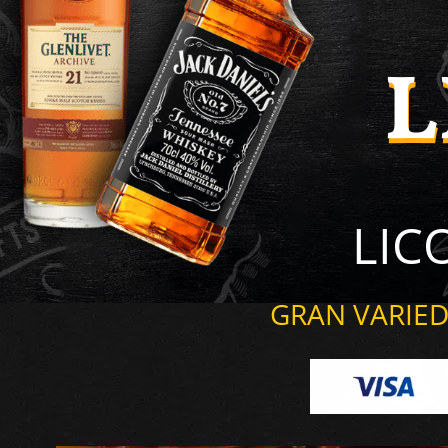
L
L
LIC
GRAN VARIED