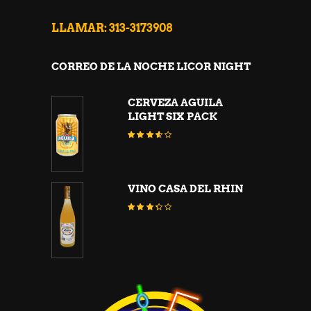
LLAMAR: 313-3173908
CORREO DE LA NOCHE LICOR NIGHT
CERVEZA AGUILA
LIGHT SIX PACK
Valorado
con
3.47
de 5
VINO CASA DEL RHIN
Valorado
con
3.26
de 5