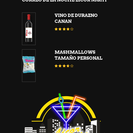
VINO DE DURAZNO
CANAN
Valorado
con
3.67
de 5
MASHMALLOWS
TAMAÑO PERSONAL
Valorado
con
3.56
de 5