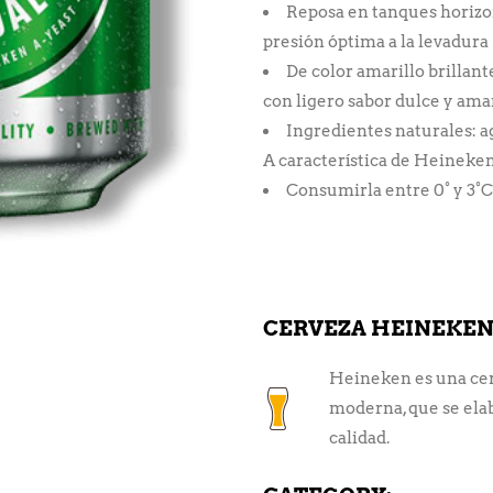
Reposa en tanques horizon
presión óptima a la levadura
De color amarillo brillan
con ligero sabor dulce y ama
Ingredientes naturales: ag
A característica de Heineke
Consumirla entre 0° y 3°C
CERVEZA HEINEKEN 
Heineken es una cer
moderna, que se elab
calidad.