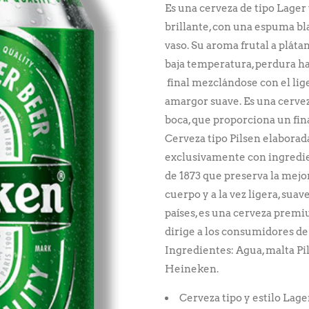
Es una cerveza de tipo Lager 
brillante, con una espuma bl
vaso. Su aroma frutal a plát
baja temperatura, perdura ha
final mezclándose con el lige
amargor suave. Es una cervez
boca, que proporciona un fin
Cerveza tipo Pilsen elaborada
exclusivamente con ingredie
de 1873 que preserva la mejo
cuerpo y a la vez ligera, suav
países, es una cerveza premi
dirige a los consumidores de
Ingredientes: Agua, malta Pil
Heineken.
Cerveza tipo y estilo Lag