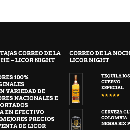
TAJAS CORREO DE LA
CORREO DE LA NOC
HE – LICOR NIGHT
LICOR NIGHT
TEQUILA JO
ORES 100%
CUERVO
GINALES
ESPECIAL
N VARIEDAD DE
Valora
ORES NACIONALES E
con
5.00
de 5
ORTADOS
A EN EFECTIVO
CERVEZA CL
COLOMBIA
 MEJORES PRECIOS
NEGRA SIX 
VENTA DE LICOR