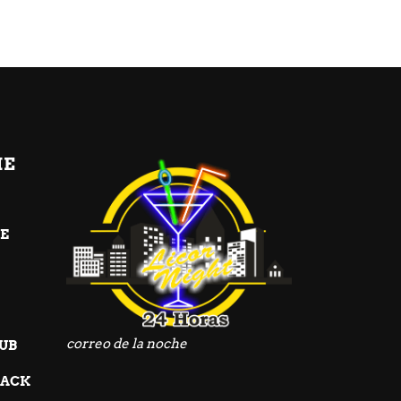
HE
SE
do
correo de la noche
UB
PACK