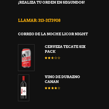
¡REALIZA TU ORDEN EN SEGUNDOS!
LLAMAR: 313-3173908
CORREO DE LA NOCHE LICOR NIGHT
CERVEZA TECATE SIX
PACK
Valorado
con
2.45
de 5
VINO DE DURAZNO
CANAN
Valorado
con
3.67
de 5