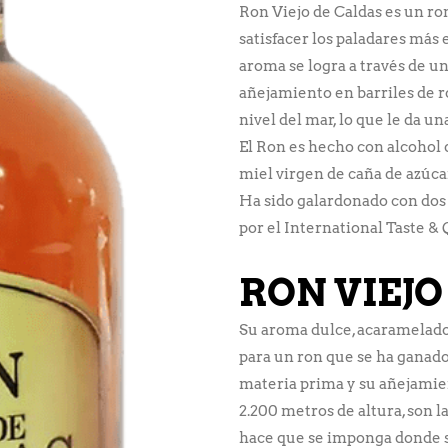
Ron Viejo de Caldas es un ro
satisfacer los paladares más 
aroma se logra a través de u
añejamiento en barriles de 
nivel del mar, lo que le da u
El Ron es hecho con alcohol de
miel virgen de caña de azúcar
Ha sido galardonado con dos 
por el International Taste & 
RON VIEJO
Su aroma dulce, acaramelado 
para un ron que se ha ganad
materia prima y su añejamien
2.200 metros de altura, son l
hace que se imponga donde s