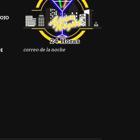
OJO
do
correo de la noche
H
do