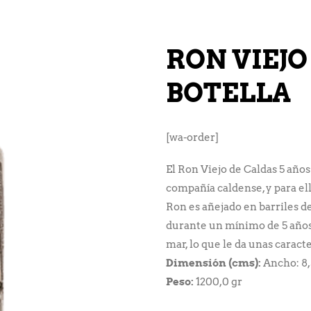
RON VIEJO
BOTELLA
[wa-order]
El Ron Viejo de Caldas 5 años
compañía caldense, y para ello
Ron es añejado en barriles 
durante un mínimo de 5 años,
mar, lo que le da unas caracte
Dimensión (cms):
Ancho: 8,5
Peso:
1200,0 gr