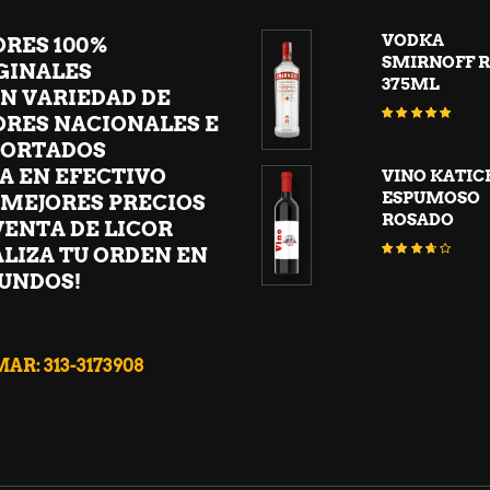
VODKA
ORES 100%
SMIRNOFF R
GINALES
375ML
N VARIEDAD DE
Valora
ORES NACIONALES E
con
5.00
de 5
ORTADOS
A EN EFECTIVO
VINO KATIC
ESPUMOSO
 MEJORES PRECIOS
ROSADO
VENTA DE LICOR
ALIZA TU ORDEN EN
Valora
con
3.56
UNDOS!
de 5
AR: 313-3173908