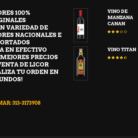
VINO DE
ORES 100%
MANZANA
GINALES
CANAN
N VARIEDAD DE
Valora
ORES NACIONALES E
con
ORTADOS
2.94
de
A EN EFECTIVO
VINO TITAN
5
 MEJORES PRECIOS
Valora
VENTA DE LICOR
con
4.25
ALIZA TU ORDEN EN
de 5
UNDOS!
AR: 313-3173908