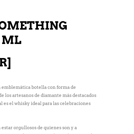
SOMETHING
0 ML
R]
 emblemática botella con forma de
de los artesanos de diamante más destacados
l es el whisky ideal para las celebraciones
 estar orgullosos de quienes son y a