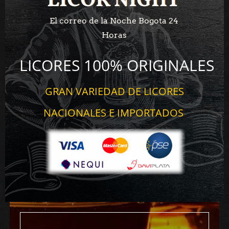
LICOR NIGHT
LICOR NIGHT
El correo de la Noche Bogota 24
Horas
LICORES 100% ORIGINALES
GRAN VARIEDAD DE LICORES
NACIONALES E IMPORTADOS