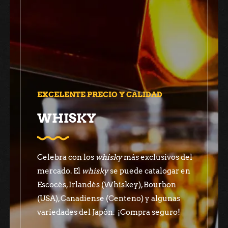
mostbet
snai app
luckyjet
1win aviator
1win slot
EXCELENTE PRECIO Y CALIDAD
WHISKY
Celebra con los
whisky
más exclusivos del
mercado. El
whisky
se puede catalogar en
Escocés, Irlandés (Whiskey), Bourbon
(USA), Canadiense (Centeno) y algunas
variedades del Japón. ¡Compra seguro!