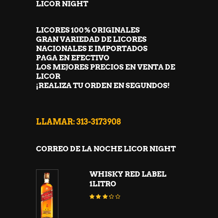
LICOR NIGHT
LICORES 100% ORIGINALES
GRAN VARIEDAD DE LICORES
NACIONALES E IMPORTADOS
PAGA EN EFECTIVO
LOS MEJORES PRECIOS EN VENTA DE
LICOR
¡REALIZA TU ORDEN EN SEGUNDOS!
LLAMAR: 313-3173908
CORREO DE LA NOCHE LICOR NIGHT
WHISKY RED LABEL
1LITRO
Valorado
con
3.14
de