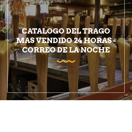
CATALOGO DEL TRAGO
MAS VENDIDO 24 HORAS -
CORREO DE LA NOCHE