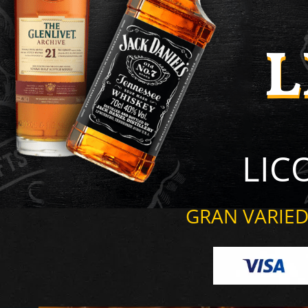
L
L
LIC
GRAN VARIED