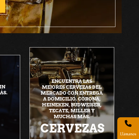
ENCUENTRA LAS
IN
MEJORES CERVEZAS DEL
ÁS.
MERCADO CON ENTREGA
A DOMICILIO. CORONA,
HEINEKEN, BUDWEISER,
TECATE, MILLER Y
MUCHAS MÁS.
CERVEZAS
Llámanos