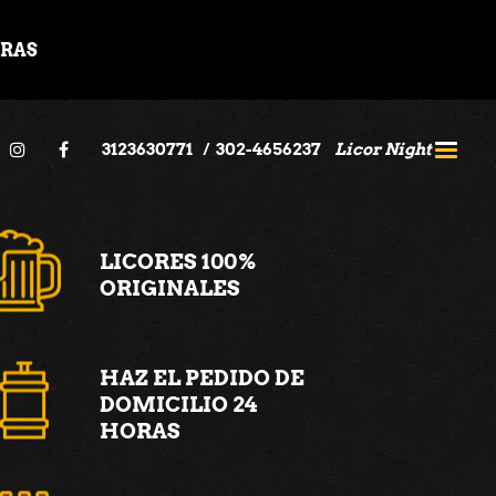
ORAS
3123630771
/
302-4656237
Licor Night
LICORES 100%
ORIGINALES
HAZ EL PEDIDO DE
DOMICILIO 24
HORAS