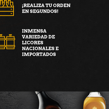
¡REALIZA TU ORDEN
EN SEGUNDOS!
INMENSA
VARIEDAD DE
LICORES
NACIONALES E
IMPORTADOS