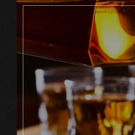
mostbet
snai app
luckyjet
1win aviator
1win slot