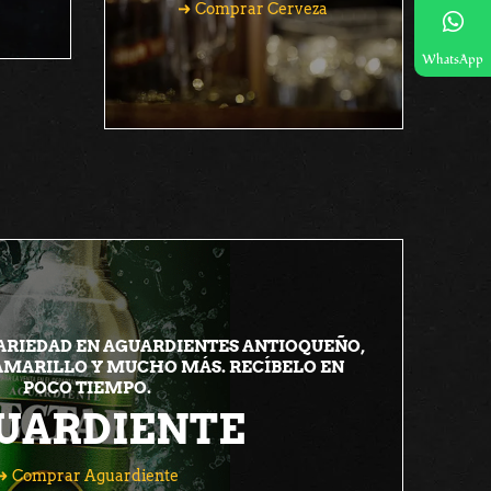
Comprar Cerveza
Comprar Cerveza
WhatsApp
ARIEDAD EN AGUARDIENTES ANTIOQUEÑO,
 AMARILLO Y MUCHO MÁS. RECÍBELO EN
POCO TIEMPO.
UARDIENTE
Comprar Aguardiente
Comprar Aguardiente