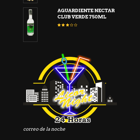
5
AGUARDIENTE NECTAR
CLUB VERDE 750ML
Valorado
con
3.01
de
5
correo de la noche