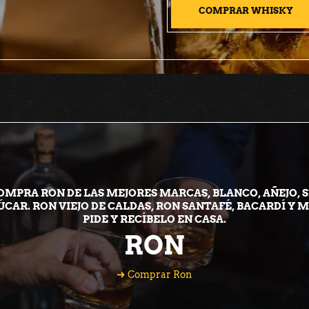
COMPRAR WHISKY
OMPRA RON DE LAS MEJORES MARCAS, BLANCO, AÑEJO, S
ÚCAR. RON VIEJO DE CALDAS, RON SANTAFÉ, BACARDÍ Y M
PIDE Y RECÍBELO EN CASA.
RON
Comprar Ron
Comprar Ron