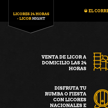
🥃 EL CORR
LICORES 24 HORAS
- LICOR
NIGHT
mostbet
1win
1win lucky jet
pinup india
VENTA DE LICOR A
DOMICILIO LAS 24
HORAS
DISFRUTA TU
RUMBA O FIESTA
CON LICORES
NACIONALES E