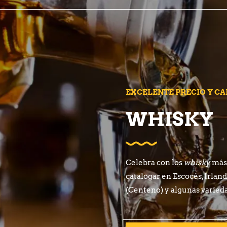
EXCELENTE PRECIO Y CA
WHISKY
Celebra con los
whisky
más 
catalogar en Escocés, Irla
(Centeno) y algunas varied