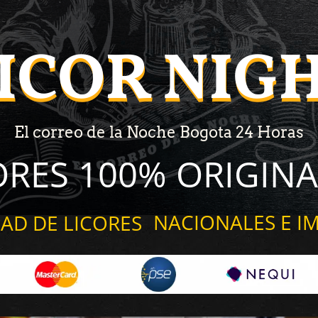
ICOR NIG
ICOR NIG
El correo de la Noche Bogota 24 Horas
ORES 100% ORIGINA
NACIONALES E I
AD DE LICORES