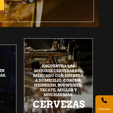
ENCUENTRA LAS
IN
MEJORES CERVEZAS DEL
ÁS.
MERCADO CON ENTREGA
A DOMICILIO. CORONA,
HEINEKEN, BUDWEISER,
TECATE, MILLER Y
MUCHAS MÁS.
CERVEZAS
Llámanos