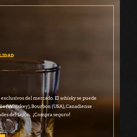
LIDAD
exclusivos del mercado. El
whisky
se puede
ndés (Whiskey), Bourbon (USA), Canadiense
ades del Japón. ¡Compra seguro!