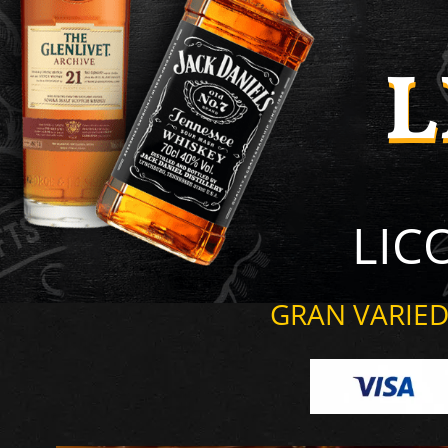
L
L
LIC
GRAN VARIED