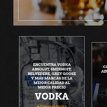
ENCUENTRA VODKA
C
ABSOLUT, SMIRNOFF,
AZ
BELVEDERE, GREY GOOSE
Y MÁS MARCAS DE LA
MEJOR CALIDAD AL
MEJOR PRECIO
VODKA
Comprar Vodka
Comprar Vodka