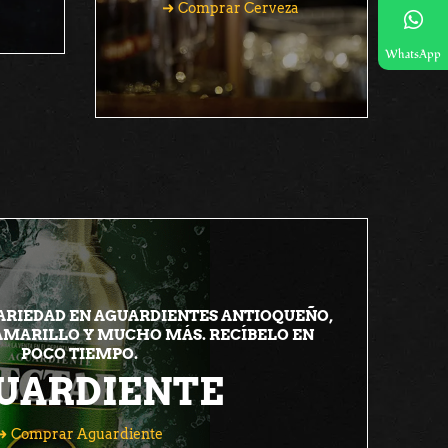
Comprar Cerveza
Comprar Cerveza
WhatsApp
ARIEDAD EN AGUARDIENTES ANTIOQUEÑO,
 AMARILLO Y MUCHO MÁS. RECÍBELO EN
POCO TIEMPO.
UARDIENTE
Comprar Aguardiente
Comprar Aguardiente