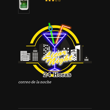
Valorado
con
3.16
de
5
correo de la noche