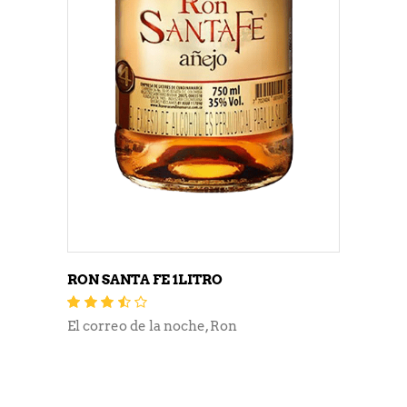
RON SANTA FE 1LITRO
Valorado
con
3.40
El correo de la noche
,
Ron
de 5