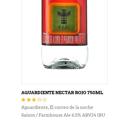
AGUARDIENTE NECTAR ROJO 750ML
Valorado
con
3.15
Aguardiente
,
El correo de la noche
de 5
Saison / Farmhouse Ale 6.5% ABV24 IBU