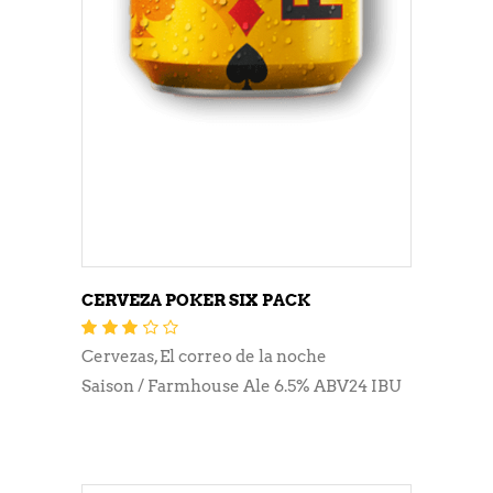
CERVEZA POKER SIX PACK
Valorado
con
3.13
Cervezas
,
El correo de la noche
de 5
Saison / Farmhouse Ale 6.5% ABV24 IBU