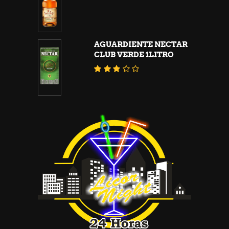
con
5.00
de 5
AGUARDIENTE NECTAR
CLUB VERDE 1LITRO
Valorado
con
2.76
de
5