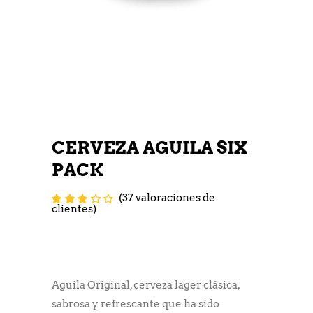
CERVEZA AGUILA SIX
PACK
(
37
valoraciones de
Valorado
21
clientes)
con
3.19
de 5 en
base a
valoraciones
de
clientes
Aguila Original, cerveza lager clásica,
sabrosa y refrescante que ha sido