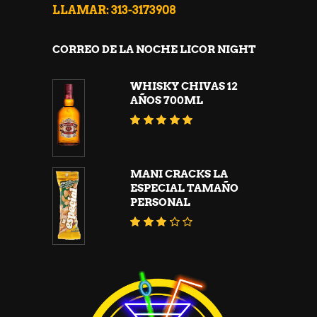
LLAMAR: 313-3173908
CORREO DE LA NOCHE LICOR NIGHT
WHISKY CHIVAS 12
AÑOS 700ML
Valorado
con
5.00
de 5
MANI CRACKS LA
ESPECIAL TAMAÑO
PERSONAL
Valorado
con
3.09
de 5