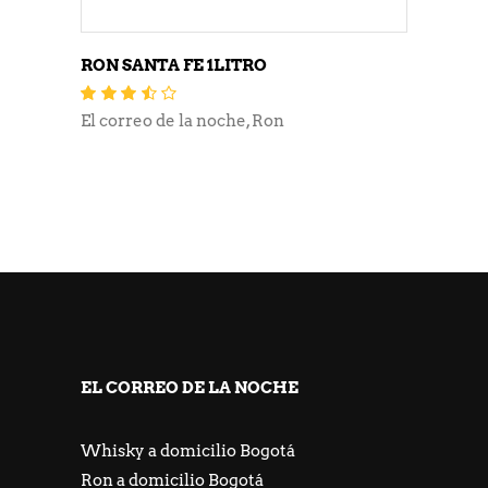
RON SANTA FE 1LITRO
Valorado
con
3.40
El correo de la noche
,
Ron
de 5
EL CORREO DE LA NOCHE
Whisky a domicilio Bogotá
Ron a domicilio Bogotá