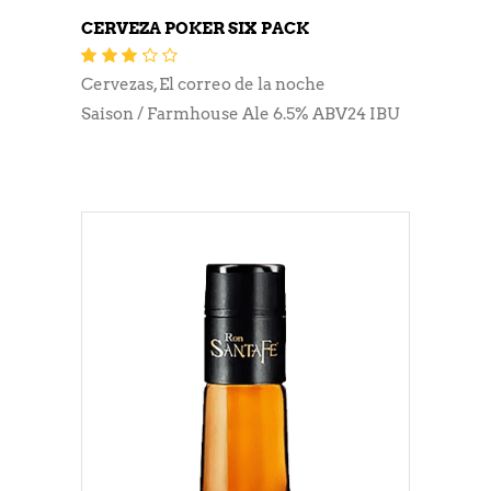
CERVEZA POKER SIX PACK
Valorado
con
3.13
Cervezas
,
El correo de la noche
de 5
Saison / Farmhouse Ale 6.5% ABV24 IBU