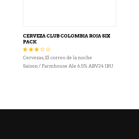
CERVEZA CLUB COLOMBIA ROJA SIX
PACK
Valorado
con
3.11
Cervezas
,
El correo de la noche
de 5
Saison / Farmhouse Ale 6.5% ABV24 IBU