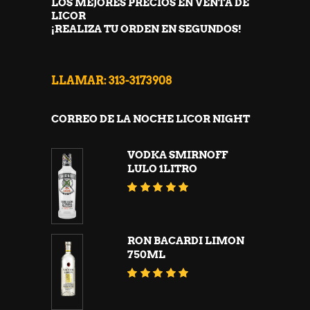
LOS MEJORES PRECIOS EN VENTA DE
LICOR
¡REALIZA TU ORDEN EN SEGUNDOS!
LLAMAR: 313-3173908
CORREO DE LA NOCHE LICOR NIGHT
VODKA SMIRNOFF
LULO 1LITRO
Valorado
con
5.00
de 5
RON BACARDI LIMON
750ML
Valorado
con
5.00
de 5