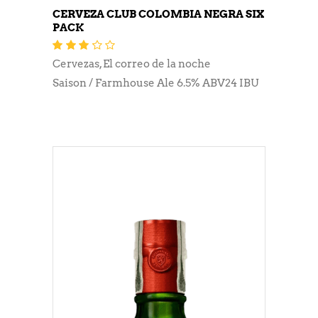
CERVEZA CLUB COLOMBIA NEGRA SIX
PACK
Valorado
con
3.12
Cervezas
,
El correo de la noche
de 5
Saison / Farmhouse Ale 6.5% ABV24 IBU