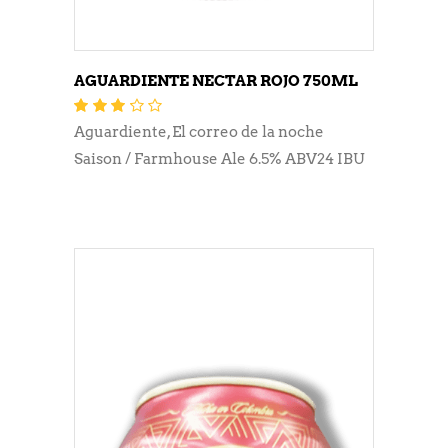
AGUARDIENTE NECTAR ROJO 750ML
Valorado
con
3.15
Aguardiente
,
El correo de la noche
de 5
Saison / Farmhouse Ale 6.5% ABV24 IBU