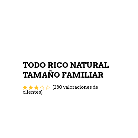
TODO RICO NATURAL
TAMAÑO FAMILIAR
(
280
valoraciones de
Valorado
278
clientes)
con
3.25
de 5 en
base a
valoraciones
de
clientes