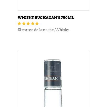
WHISKY BUCHANAN´S 750ML
Valorado
con
5.00
de 5
El correo de la noche
,
Whisky