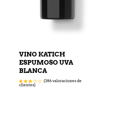
VINO KATICH
ESPUMOSO UVA
BLANCA
(
386
valoraciones de
Valorado
229
clientes)
con
3.04
de 5 en
base a
valoraciones
de
clientes