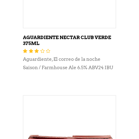
AGUARDIENTE NECTAR CLUB VERDE
375ML
Valorado
con
3.16
Aguardiente
,
El correo de la noche
de 5
Saison / Farmhouse Ale 6.5% ABV24 IBU