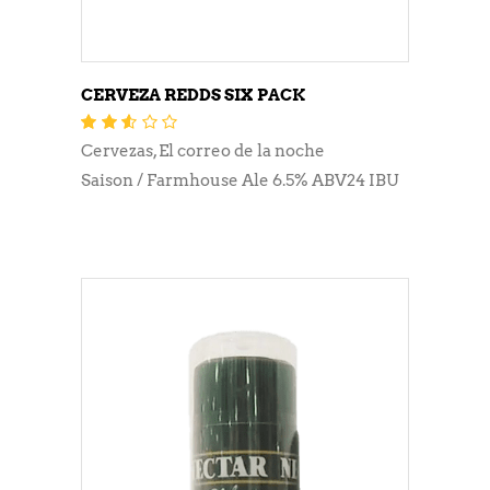
CERVEZA REDDS SIX PACK
Valorado
con
Cervezas
,
El correo de la noche
2.45
de 5
Saison / Farmhouse Ale 6.5% ABV24 IBU