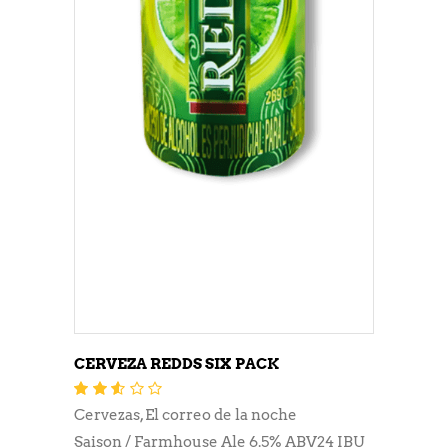
CERVEZA REDDS SIX PACK
Valorado
con
Cervezas
,
El correo de la noche
2.45
de 5
Saison / Farmhouse Ale 6.5% ABV24 IBU