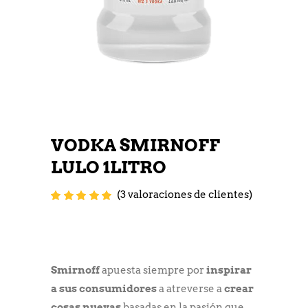
VODKA SMIRNOFF
LULO 1LITRO
(
3
valoraciones de clientes)
Valorado
3
con
5.00
de 5
en base a
valoraciones
de clientes
Smirnoff
apuesta siempre por
inspirar
a sus consumidores
a atreverse a
crear
cosas nuevas
basadas en la pasión que