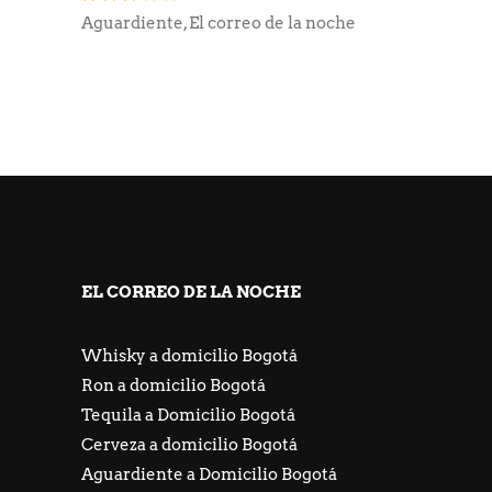
con
Aguardiente
,
El correo de la noche
2.77
de
5
EL CORREO DE LA NOCHE
Whisky a domicilio Bogotá
Ron a domicilio Bogotá
Tequila a Domicilio Bogotá
Cerveza a domicilio Bogotá
Aguardiente a Domicilio Bogotá