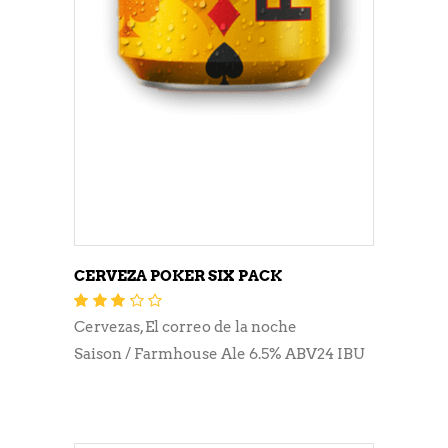
CERVEZA POKER SIX PACK
Valorado
con
3.13
Cervezas
,
El correo de la noche
de 5
Saison / Farmhouse Ale 6.5% ABV24 IBU