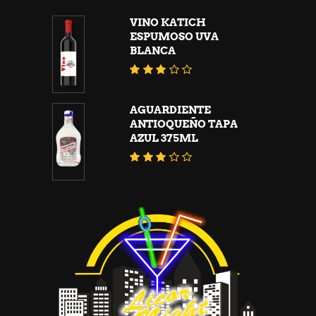
VINO KATICH
ESPUMOSO UVA
BLANCA
Valorado
con
3.04
de 5
AGUARDIENTE
ANTIOQUEÑO TAPA
AZUL 375ML
Valorado
con
3.10
de 5