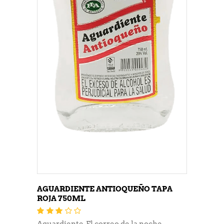
AGUARDIENTE ANTIOQUEÑO TAPA
ROJA 750ML
Valorado
con
3.05
Aguardiente
,
El correo de la noche