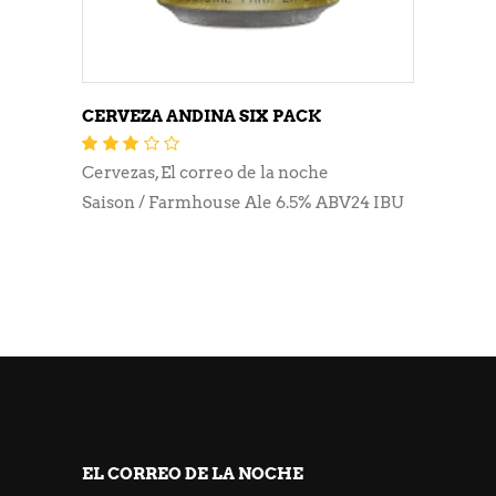
CERVEZA ANDINA SIX PACK
Valorado
con
Cervezas
,
El correo de la noche
3.03
de
5
Saison / Farmhouse Ale 6.5% ABV24 IBU
EL CORREO DE LA NOCHE