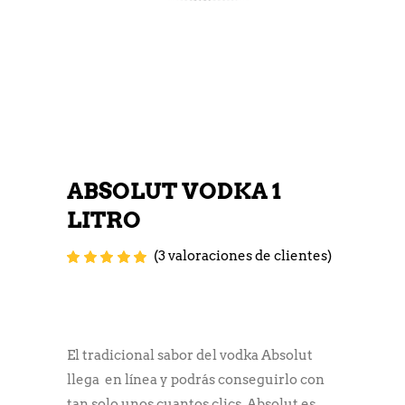
ABSOLUT VODKA 1
LITRO
(
3
valoraciones de clientes)
Valorado
3
con
5.00
de 5
en base a
valoraciones
de clientes
El tradicional sabor del vodka Absolut
llega en línea y podrás conseguirlo con
tan solo unos cuantos clics. Absolut es