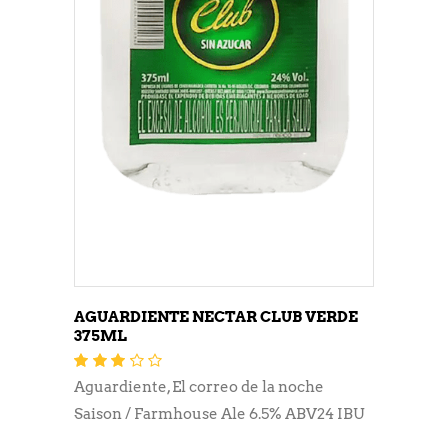
AGUARDIENTE NECTAR CLUB VERDE
375ML
Valorado
con
3.16
Aguardiente
,
El correo de la noche
de 5
Saison / Farmhouse Ale 6.5% ABV24 IBU