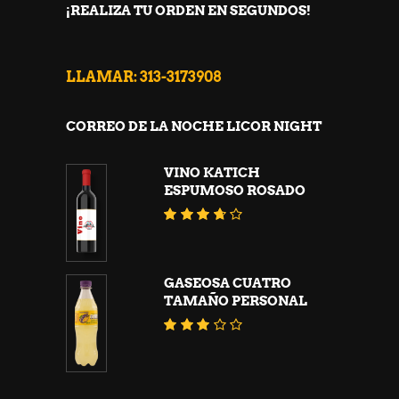
¡REALIZA TU ORDEN EN SEGUNDOS!
LLAMAR: 313-3173908
CORREO DE LA NOCHE LICOR NIGHT
VINO KATICH
ESPUMOSO ROSADO
Valorado
con
3.56
de 5
GASEOSA CUATRO
TAMAÑO PERSONAL
Valorado
con
3.02
de
5